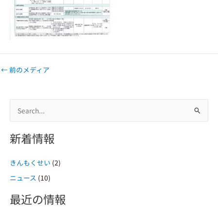
←
前のメディア
検
索
新着情報
対
象
きんもくせい
(2)
:
ニュース
(10)
最近の情報