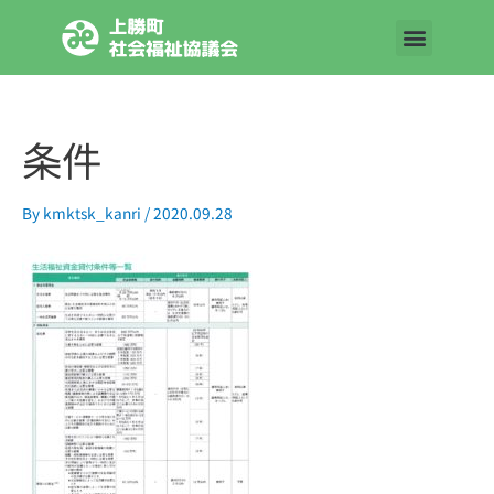
内
容
を
ス
キ
条件
ッ
プ
By
kmktsk_kanri
/
2020.09.28