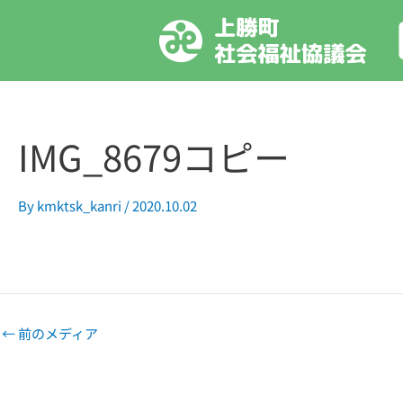
内
容
を
ス
キ
ッ
IMG_8679コピー
プ
By
kmktsk_kanri
/
2020.10.02
←
前のメディア