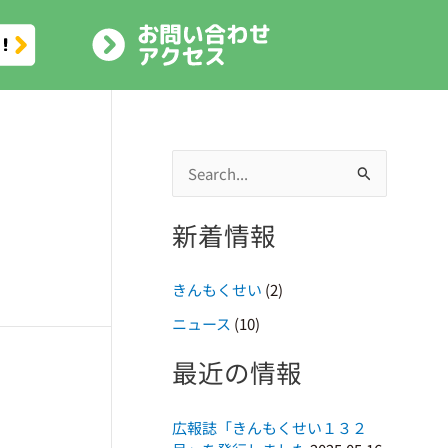
検
索
新着情報
対
象
きんもくせい
(2)
:
ニュース
(10)
最近の情報
広報誌「きんもくせい１３２