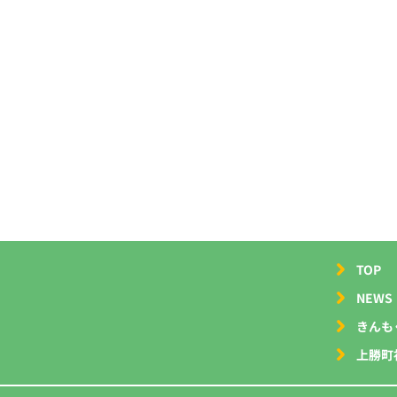
TOP
NEWS
きんも
上勝町