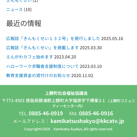
きんもくせい
(2)
:
ニュース
(10)
最近の情報
広報誌「きんもくせい１３２号」を発行しました
2025.05.16
広報誌「きんもくせい」を掲載します
2025.03.30
えんがわカフェ始めます
2023.04.20
ハローワーク求職者支援制度について
2023.03.10
教育支援資金の貸付けのお知らせ
2020.11.02
上勝町社会福祉協議会
〒771-4501 徳島県勝浦郡上勝町大字福原字下横峯3-1
（上勝町コミュニ
ティーセンター内）
0885-46-0919
0885-46-0916
TEL.
FAX.
kamikatsushakyo@kkcatv.jp
メールアドレス：
Copyright©2020 Kamikatsu Syakyo, All rights reserved.