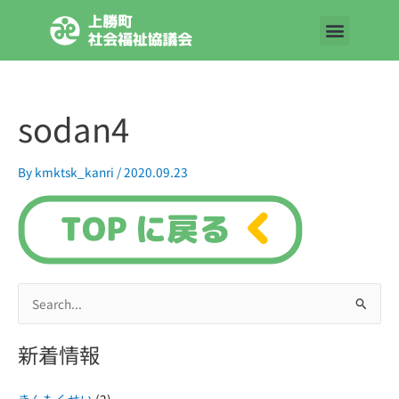
内
容
を
ス
キ
sodan4
ッ
プ
By
kmktsk_kanri
/
2020.09.23
検
索
新着情報
対
象