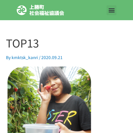
内
容
を
ス
キ
TOP13
ッ
プ
By
kmktsk_kanri
/
2020.09.21