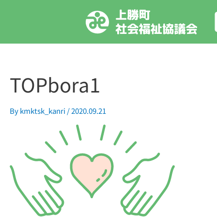
内
容
を
ス
キ
ッ
TOPbora1
プ
By
kmktsk_kanri
/
2020.09.21