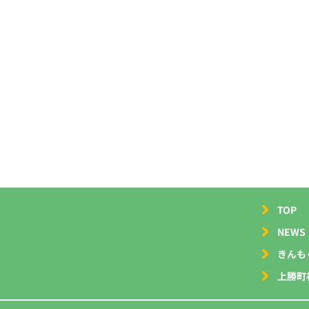
TOP
NEWS
きんも
上勝町