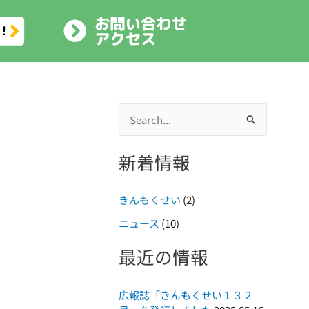
検
索
新着情報
対
象
きんもくせい
(2)
:
ニュース
(10)
最近の情報
広報誌「きんもくせい１３２