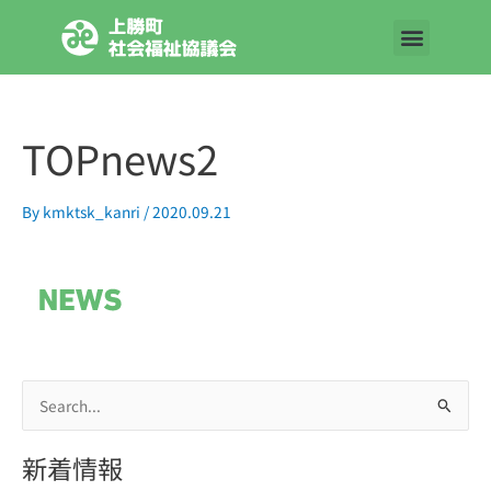
内
容
を
ス
キ
TOPnews2
ッ
プ
By
kmktsk_kanri
/
2020.09.21
検
索
新着情報
対