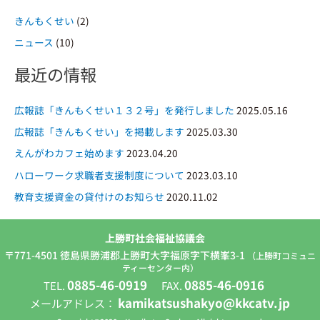
象
きんもくせい
(2)
:
ニュース
(10)
最近の情報
広報誌「きんもくせい１３２号」を発行しました
2025.05.16
広報誌「きんもくせい」を掲載します
2025.03.30
えんがわカフェ始めます
2023.04.20
ハローワーク求職者支援制度について
2023.03.10
教育支援資金の貸付けのお知らせ
2020.11.02
上勝町社会福祉協議会
〒771-4501 徳島県勝浦郡上勝町大字福原字下横峯3-1
（上勝町コミュニ
ティーセンター内）
0885-46-0919
0885-46-0916
TEL.
FAX.
kamikatsushakyo@kkcatv.jp
メールアドレス：